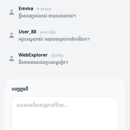
Emma
២ ម៉ោងមុន
ខ្លឹមសារច្បាស់លាស់ ងាយយល់ណាស់។
User_88
មុននេះបន្តិច
អត្ថបទល្អណាស់! អរគុណសម្រាប់ការចែករំលែក។
WebExplorer
ម្សិលមិញ
នឹងតាមដានរាល់អត្ថបទបន្តទៀត។
បញ្ចេញមតិ