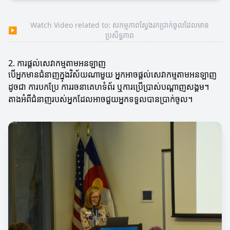
Watch Video related to: សកម្មភាពស្វែងរកប្រាក់ចូលដែលមាន
▶
ប្រសិទ្ធភាព
2. ការផ្តល់សេវាកម្មតាមអនឡាញ
បើអ្នកមានជំនាញក្នុងវិស័យណាមួយ អ្នកអាចផ្តល់សេវាកម្មតាមអនឡាញ
ដូចជា ការបកប្រែ ការរចនាគេហទំព័រ ឬការប្រើប្រាស់បណ្តាញសង្គម។
តាងអំពីជំនាញរបស់អ្នកដែលអាចជួយអ្នកទទួលបានប្រាក់ចូល។