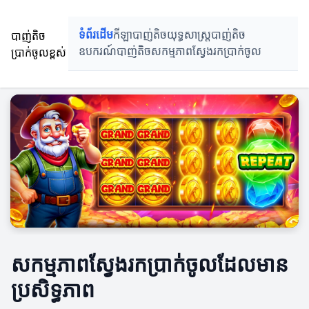
បាញ់តិច
ទំព័រដើម
កីឡាបាញ់តិច
យុទ្ធសាស្ត្របាញ់តិច
ប្រាក់ចូលខ្ពស់
ឧបករណ៍បាញ់តិច
សកម្មភាពស្វែងរកប្រាក់ចូល
សកម្មភាពស្វែងរកប្រាក់ចូលដែលមាន
ប្រសិទ្ធភាព