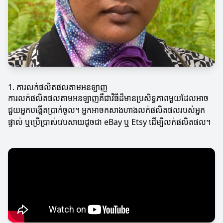
1. ការលក់ផលិតផលតាមអនឡាញ
ការលក់ផលិតផលតាមអនឡាញគឺជាវិធីដ៏មានប្រសិទ្ធភាពមួយដែលអាច
ជួយអ្នកបង្កើតប្រាក់ចូល។ អ្នកអាចកសាងហាងលក់ផលិតផលរបស់អ្នក
ផ្ទាល់ ឬប្រើប្រាស់វេបសាយដូចជា eBay ឬ Etsy ដើម្បីលក់ផលិតផល។