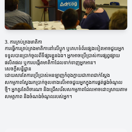
3. ការគ្រប់គ្រងមាតិកា
ការធ្វើការគ្រប់គ្រងមាតិកានៅលើប្លុក ឬគេហទំព័រផ្សេងទៀតអាចជួយអ្នក
ទទួលបានប្រាក់ចូលពីទីផ្សារខ្លួនឯង។ អ្នកអាចប្រើប្រាស់ការផ្សព្វផ្សាយ
ផលិតផល ឬការបង្កើតមាតិកាដែលទាក់ទាញអ្នកអាន។
សេចក្ដីសន្និដ្ឋាន
ដោយសារតែការប្រើប្រាស់អនឡាញកំពុងក្លាយជាភាពជាក់ស្តែង
សកម្មភាពស្វែងរកប្រាក់ចូលខាងលើអាចជួយអ្នកក្នុងការផ្គត់ផ្គង់ចំណូល
ថ្មី។ អ្នកគួរតែពិចារណា និងជ្រើសរើសសកម្មភាពដែលអាចដោះស្រាយតាម
សមត្ថភាព និងចំណង់ចំណូលរបស់អ្នក។