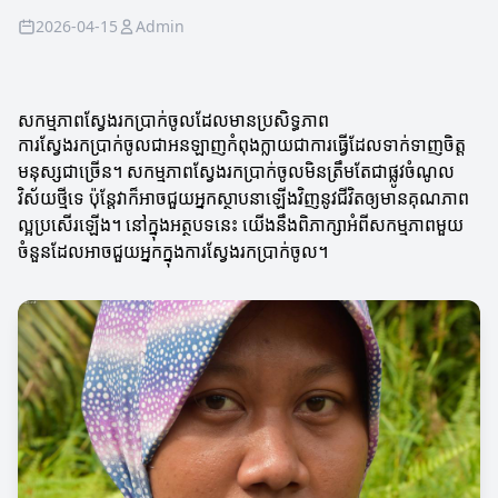
2026-04-15
Admin
សកម្មភាពស្វែងរកប្រាក់ចូលដែលមានប្រសិទ្ធភាព
ការស្វែងរកប្រាក់ចូលជាអនឡាញកំពុងក្លាយជាការធ្វើដែលទាក់ទាញចិត្ត
មនុស្សជាច្រើន។ សកម្មភាពស្វែងរកប្រាក់ចូលមិនត្រឹមតែជាផ្លូវចំណូល
វិស័យថ្មីទេ ប៉ុន្តែវាក៏អាចជួយអ្នកស្ថាបនាឡើងវិញនូវជីវិតឲ្យមានគុណភាព
ល្អប្រសើរឡើង។ នៅក្នុងអត្ថបទនេះ យើងនឹងពិភាក្សាអំពីសកម្មភាពមួយ
ចំនួនដែលអាចជួយអ្នកក្នុងការស្វែងរកប្រាក់ចូល។