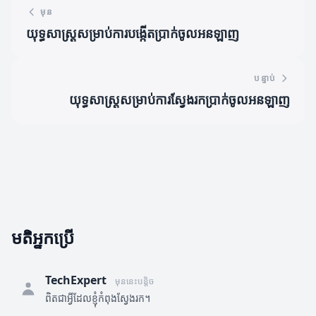
មុន
យុទ្ធសាស្ត្រសម្រាប់ការបង្កើតប្រាក់ចូលអនឡាញ
បន្ទាប់
យុទ្ធសាស្ត្រ​សម្រាប់​ការ​ស្វែងរកប្រាក់ចូលអនឡាញ
មតិអ្នកប្រើ
TechExpert
មុននេះបន្តិច
ពិតជាអ្វីដែលខ្ញុំកំពុងស្វែងរក។