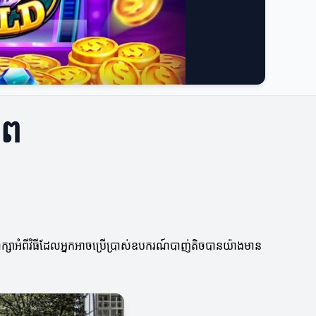
ាព
ក្សា​អំពីវិធីដែលអ្នកអាចប្រើប្រាស់ឧបករណ៍បាញ់តិចបានយ៉ាងមាន