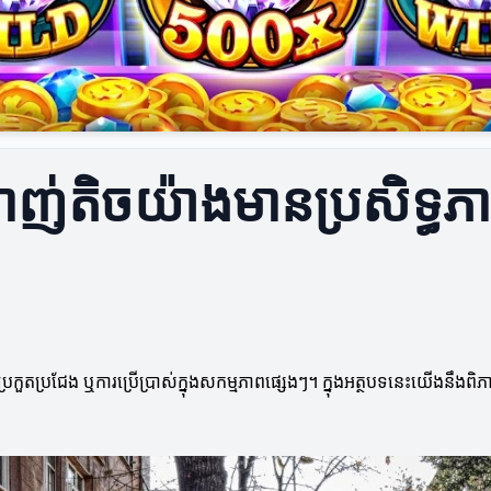
បាញ់តិចយ៉ាងមានប្រសិទ្ធភ
ួតប្រជែង ឬការប្រើប្រាស់ក្នុងសកម្មភាពផ្សេងៗ។ ក្នុងអត្ថបទនេះយើងនឹងពិភា