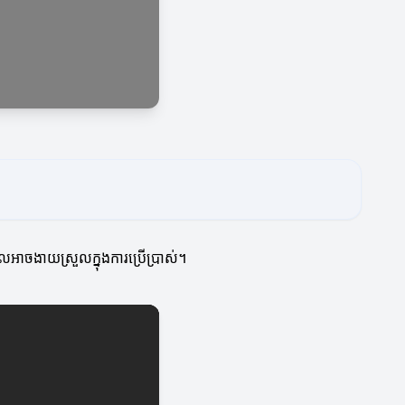
អាចងាយស្រួលក្នុងការប្រើប្រាស់។