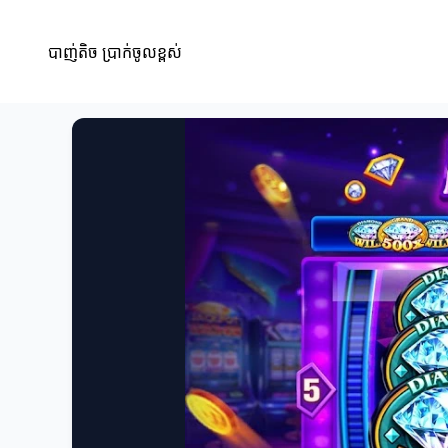
បាញ់តិច ប្រាក់ចូលខ្ពស់