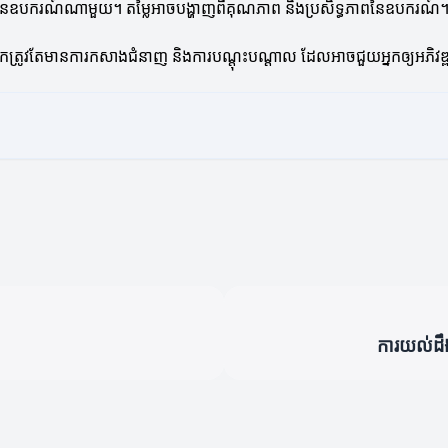
់លើតម្លៃនៃឧបករណ៍ណាមួយ។ តម្លៃអាចបង្ហាញពីគុណភាព និងប្រសិទ្ធភាពនៃឧប
 អ្នកត្រូវតែមានការកសាងជំនាញ និងការបណ្តុះបណ្តាល ដែលអាចជួយអ្នកឲ្យអភិវ
ការយល់ដឹ