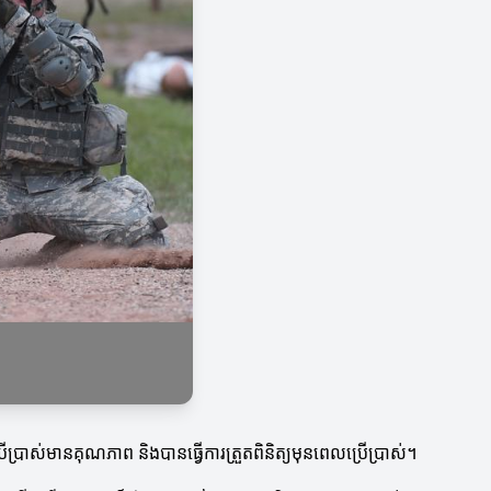
្រាស់មានគុណភាព និងបានធ្វើការត្រួតពិនិត្យមុនពេលប្រើប្រាស់។