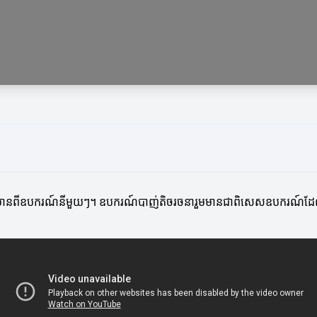
សាព័ត៌មានពីឧបករណ៍នីមួយៗ។ ឧបករណ៍បាញ់តិចរចនារួមមានជាពិសេសឧបករណ៍ដែល