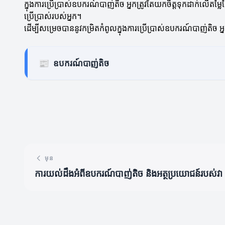
ក្នុងការប្រើប្រាស់ឧបករណ៍បាញ់តិច អ្នកត្រូវតែយកចិត្តទុកដាក
ប្រើប្រាស់របស់អ្នក។
ដើម្បីសម្រេចបាននូវកម្រិតកំពូលក្នុងការប្រើប្រាស់ឧបករណ៍បាញ់តិច
📰
ឧបករណ៍បាញ់តិច
មុន
ការយល់ដឹងអំពីឧបករណ៍បាញ់តិច និងអត្ថប្រយោជន៍របស់វា