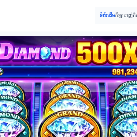
ទំព័រដើម
កីឡាបាញ់តិ