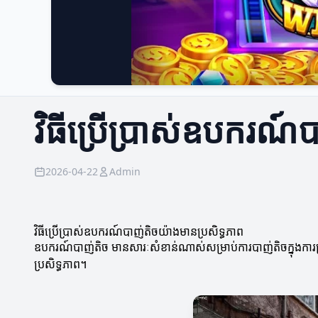
វិធីប្រើប្រាស់ឧបករណ៍
2026-04-22
Admin
វិធីប្រើប្រាស់ឧបករណ៍បាញ់តិចយ៉ាងមានប្រសិទ្ធភាព
ឧបករណ៍បាញ់តិច មានសារៈសំខាន់ណាស់សម្រាប់ការបាញ់តិចក្នុងការប្រក
ប្រសិទ្ធភាព។