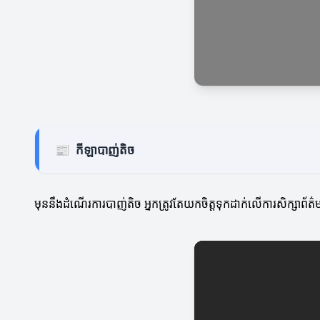
📰
កីឡាបាញ់តិច
មុននឹងដំណើរការបាញ់តិច អ្នកត្រូវតែយកចិត្តទុកដាក់លើការសិក្