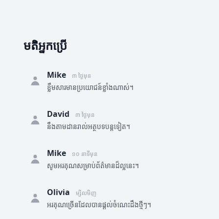
មតិអ្នកប្រើ
Mike
៣ ថ្ងៃមុន
ខ្លឹមសារមានប្រយោជន៍ខ្លាំងណាស់។
David
៣ ថ្ងៃមុន
នឹងតាមដានរាល់អត្ថបទបន្តទៀត។
Mike
១០ នាទីមុន
សូមអរគុណសម្រាប់ព័ត៌មានដ៏ល្អនេះ។
Olivia
ម្សិលមិញ
អរគុណច្រើនដែលបានផ្តល់ចំណេះដឹងថ្មីៗ។