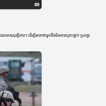
ែលមានសុវត្ថិភាព។ ដើម្បីធានាថាអ្នកនឹងមិនមានគ្រោះថ្នាក់ ឬបញ្ហា