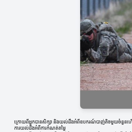
ក្រោយពីអ្នកបានសិក្សា និងយល់ដឹងអំពីឧបករណ៍បាញ់តិចមួយចំនួនហើយ 
ការយល់ដឹងអំពីការកំណត់តម្លៃ