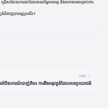
ករណ៍។ ជ្រើសរើសឧបករណ៍ដែលមានតម្លៃសមរម្យ និងសាកសមសម្រាប់ការ
ឌ្ឍន៍ជំនាញបានល្អប្រសើរ។
បន្ទាប់
ងអំពីឧបករណ៍បាញ់តិច៖ ការនឹងអនុវត្តន៍ដែលមានប្រយោជន៍