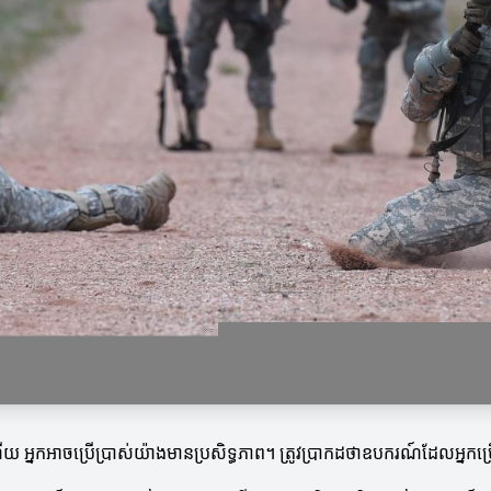
អ្នកអាចប្រើប្រាស់យ៉ាងមានប្រសិទ្ធភាព។ ត្រូវប្រាកដថាឧបករណ៍ដែលអ្នកប្រើប