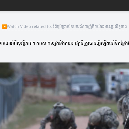
▶
Watch Video related to: វិធីប្រើប្រាស់ឧបករណ៍បាញ់តិចយ៉ាងមានប្រសិទ្ធភាព
ណាអំពីសុវត្ថិភាព។ ការសាកល្បងនិងការអនុវត្តន៍ត្រូវបានធ្វើឡើងនៅទីកន្លែងដ