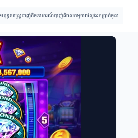
ច
យុទ្ធសាស្ត្របាញ់តិច
ឧបករណ៍បាញ់តិច
សកម្មភាពស្វែងរកប្រាក់ចូល