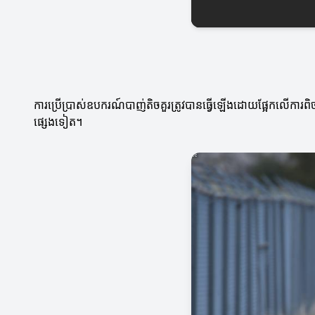
ការប្រើប្រាស់ឧបករណ៍បាញ់តិចគួរត្រូវបានធ្វើឡើងដោយផ្អែកលើការពិចារ
ផ្សេងទៀត។