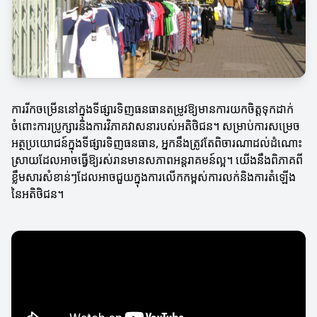
ការរីកចម្រើននៅក្នុងទីផ្សារទិញធនធានតម្រូវឱ្យមានការយកចិត្តទុកដាក់
ចំពោះការប្រូក្សារនិងការវិភាគវាសនារបស់អតិថិជន។ សម្រាប់ការសម្រេច
អត្ថប្រយោជន៍ក្នុងទីផ្សារទិញធនធាន, អ្នកនឹងត្រូវតែពិចារណាដល់ដំណោះ
ស្រាយដែលអាចធ្វើឱ្យរស់រានមានសភាពអន្ដរាគមន៍ល្អ។ យើងនឹងពិភាគពី
ខ្លឹមសារសំខាន់ៗដែលអាចជួយក្នុងការលើកកម្ពស់ការលក់និងការតំឡើង
នៃអតិថិជន។