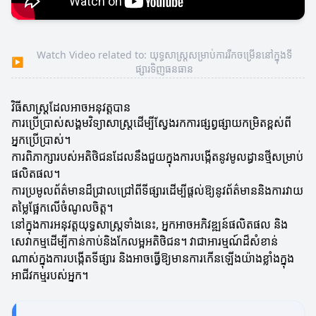
Watch Video related to: យុទ្ធសាស្ត្រ​សម្រាប់​ការ​រីកចម្រើន​នៅក្នុងទី
▶
ផ្សារទិញធនធាន
វិធីសាស្ត្រដែលអាចអនុវត្តបាន
ការប្រើប្រាស់សង្គមវិទ្យាសាស្ត្រដើម្បីស្វែងរកការផ្សព្វផ្សាយកម្រិតខ្ពស់ពី
អ្នកប្រើប្រាស់។
ការពិភាក្សារបស់អតិថិជនដែលនឹងជួយក្នុងការបង្កើតនូវមូលដ្ធានថ្មីសម្រាប់
ផលិតផល។
ការប្រមូលព័ត៌មានដ៏ជ្រាលជ្រៅពីទីផ្សារដើម្បីផ្តល់ឱ្យនូវព័ត៌មាននិងការវាយ
តម្លៃផ្អែកលើចំណូលចិត្ត។
នៅក្នុងការអនុវត្តយុទ្ធសាស្ត្រទាំងនេះ, អ្នកអាចអភិវឌ្ឍន៍ផលិតផល និង
សេវាកម្មដើម្បីកាន់កាប់និងកែលម្អអតិថិជន។ វាជាអារម្មណ៍ដ៏សំខាន់
ណាស់ក្នុងការបង្កើតទីផ្សារ និងអាចធ្វើឱ្យមានការកើនឡើងយ៉ាងខ្លាំងក្នុង
អាជីវកម្មរបស់អ្នក។