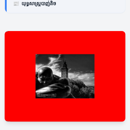
📰
យុទ្ធសាស្ត្របាញ់តិច