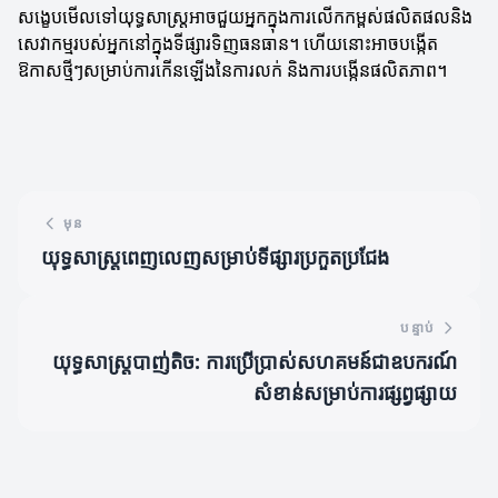
សង្ខេបមើលទៅយុទ្ធសាស្ត្រអាចជួយអ្នកក្នុងការលើកកម្ពស់ផលិតផលនិង
សេវាកម្មរបស់អ្នកនៅក្នុងទីផ្សារទិញធនធាន។ ហើយនោះអាចបង្កើត
ឱកាសថ្មីៗសម្រាប់ការកើនឡើងនៃការលក់ និងការបង្កើនផលិតភាព។
មុន
យុទ្ធសាស្ត្រ​ពេញលេញសម្រាប់ទីផ្សារប្រកួតប្រជែង
បន្ទាប់
យុទ្ធសាស្ត្របាញ់តិច: ការប្រើប្រាស់សហគមន៍ជាឧបករណ៍
សំខាន់សម្រាប់ការផ្សព្វផ្សាយ