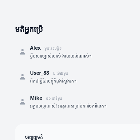
មតិអ្នកប្រើ
Alex
មុននេះបន្តិច
ខ្លឹមសារច្បាស់លាស់ ងាយយល់ណាស់។
User_88
២ ម៉ោងមុន
ពិតជាអ្វីដែលខ្ញុំកំពុងស្វែងរក។
Mike
១០ នាទីមុន
អត្ថបទល្អណាស់! អរគុណសម្រាប់ការចែករំលែក។
បញ្ចេញមតិ