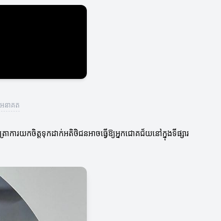
កើតអនាគត
ើតអត្រាការយកចិត្តទុកដាក់អតិថិជនអាចធ្វើឱ្យអ្នកជោគជ័យនៅក្នុងទីផ្សារ