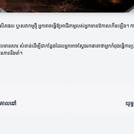
ញផលិតផល ឬសេវាកម្មថ្មី អ្នកអាចធ្វើឱ្យអាជីវកម្មរបស់អ្នកមានឱកាសកើនឡើង។ 
តន៍ដែលមានសារៈសំខាន់ដើម្បីជាកន្លែងដែលអ្នកអាចស្វែងរកធានាថាអ្នកកំពុងធ្វើការប
មានភាពរឹងមាំ។
ងរកគោលដៅ
យុទ្