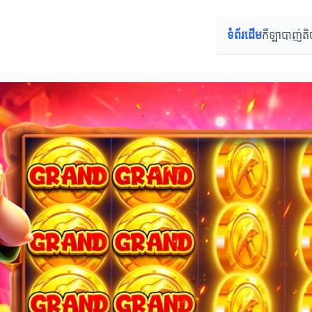
ទំព័រដើម
កីឡាបាញ់តិ