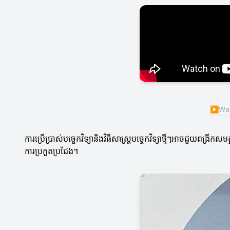
▶
Watc
ការប្រើប្រាស់បច្ចេកវិទ្យានិងវិធីសាស្ត្របច្ចេកវិទ្យាថ្មីៗអាចជួយពង្រី
ការប្រកួតប្រជែង។