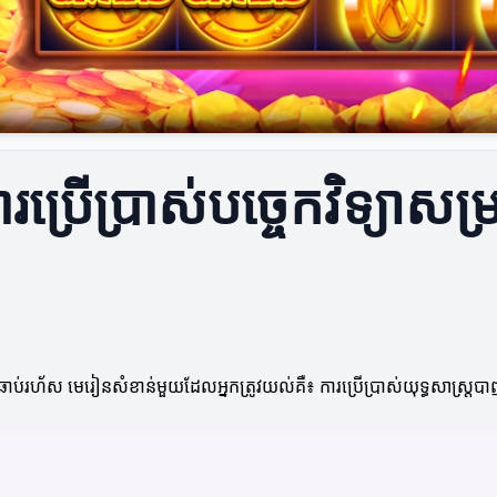
ារប្រើប្រាស់បច្ចេកវិទ្យាស
ត
់រហ័ស មេរៀនសំខាន់មួយដែលអ្នកត្រូវយល់គឺ៖ ការប្រើប្រាស់យុទ្ធសាស្ត្របាញ់តិ