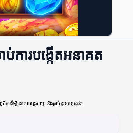
ម្រាប់ការបង្កើតអនាគត
ចដើម្បីដោះសោនូវបញ្ហា និងផ្តល់នូវនវានុវត្តន៍។