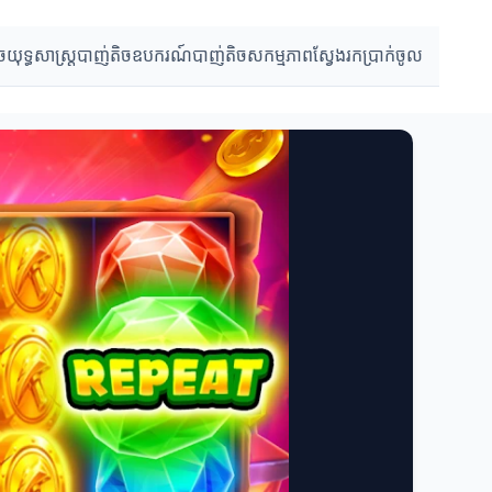
ច
យុទ្ធសាស្ត្របាញ់តិច
ឧបករណ៍បាញ់តិច
សកម្មភាពស្វែងរកប្រាក់ចូល