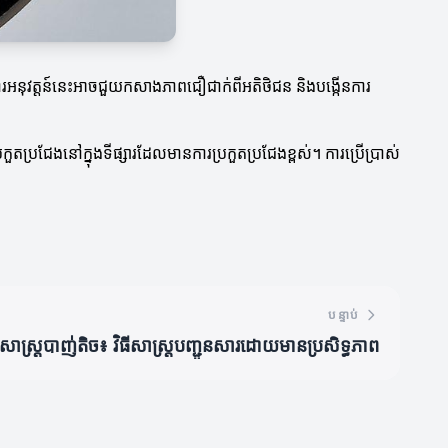
ការអនុវត្តន៍នេះអាចជួយកសាងភាពជឿជាក់ពីអតិថិជន និងបង្កើនការ
្រកួតប្រជែងនៅក្នុងទីផ្សារដែលមានការប្រកួតប្រជែងខ្ពស់។ ការប្រើប្រាស់
បន្ទាប់
ធសាស្ត្រ​បាញ់តិច៖ វិធីសាស្ត្របញ្ជូនសារដោយមានប្រសិទ្ធភាព