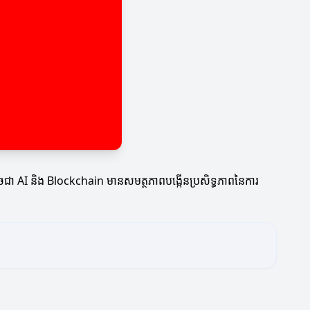
ីៗដូចជា AI និង Blockchain មានសមត្ថភាពបង្កើនប្រសិទ្ធភាពនៃការ