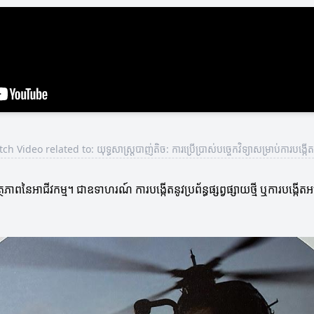
h Video related to: យុទ្ធសាស្ត្របាញ់តិច: ការប្រើប្រាស់បច្ចេកវិទ្យាសម្រាប់ការបង្
កសមត្ថភាពនៃអាជីវកម្ម។ ជាឧទាហរណ៍ ការបង្កើតនូវប្រព័ន្ធផ្សព្វផ្សាយថ្មី ឬការបង្ក