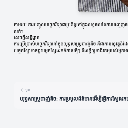
តាមរយៈការបញ្ចូលបច្ចេកវិទ្យាជាប្រព័ន្ធនៅក្នុងលទ្ធផលនៃការបញ្ចេ
លក់។
សេចក្តីសន្និដ្ឋាន
ការប្រើប្រាស់បច្ចេកវិទ្យានៅក្នុងយុទ្ធសាស្ត្របាញ់តិច គឺជាការអនុវត្
បច្ចេកវិទ្យាអាចជួយអ្នកស្វែងរកឱកាសថ្មីៗ និងធ្វើឲ្យអាជីវកម្មរបស់អ្នក
មុន
យុទ្ធសាស្ត្របាញ់តិច: ការប្រមូលព័ត៌មានដើម្បីធ្វើការស្វែ