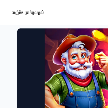
បាញ់តិច ប្រាក់ចូលខ្ពស់