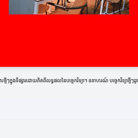
ថ្មីៗក្នុងទីផ្សារដោយគិតពីលទ្ធផលនៃបច្ចេកវិទ្យា។ ឧទាហរណ៍ បច្ចេកវិទ្យាថ្ម