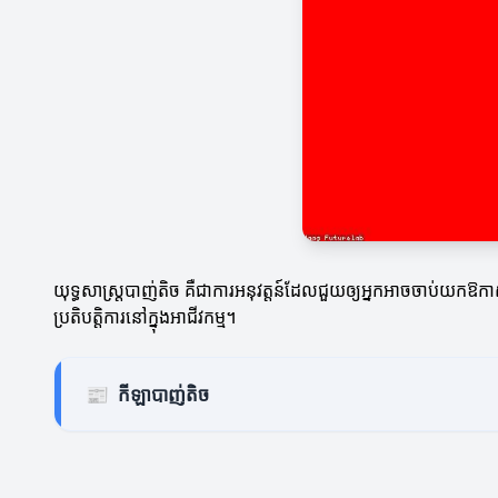
យុទ្ធសាស្ត្របាញ់តិច គឺជាការអនុវត្តន៍ដែលជួយឲ្យអ្នកអាចចាប់យកឱកាស
ប្រតិបត្តិការនៅក្នុងអាជីវកម្ម។
📰
កីឡាបាញ់តិច