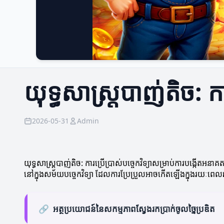
យុទ្ធសាស្ត្របាញ់តិច: ក
2026-05-31
Admin
យុទ្ធសាស្ត្របាញ់តិច: ការប្រើប្រាស់បច្ចេកវិទ្យាសម្រាប់ការបង្កើតអនាគ
នៅក្នុងសម័យបច្ចេកវិទ្យា ដែលការប្រែប្រួលអាចកើតឡើងក្នុងរយៈពេលឆាប
🔗
អត្ថប្រយោជន៍នៃសកម្មភាពស្វែងរកប្រាក់ចូលច្នៃប្រឌិត